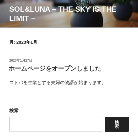
コ
SOL&LUNA – THE SKY IS THE
ン
LIMIT –
テ
ン
ツ
へ
月:
2023年1月
ス
キ
投
2023年1月27日
ッ
稿
ホームページをオープンしました
プ
日:
コトバを生業とする夫婦の物語が始まります。
検索
検
索